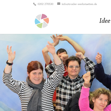
0202 270530
info@troxler-werkstaetten.de
Idee